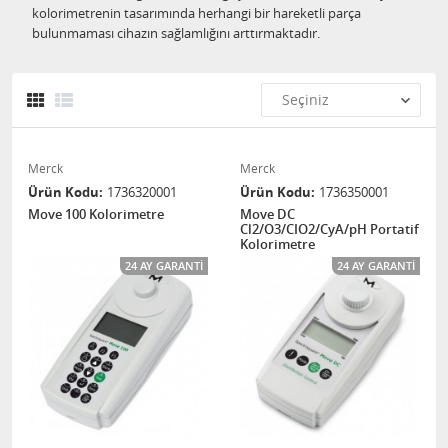
kolorimetrenin tasarımında herhangi bir hareketli parça
bulunmaması cihazın sağlamlığını arttırmaktadır.
Merck
Merck
Ürün Kodu
1736320001
Ürün Kodu
1736350001
Move 100 Kolorimetre
Move DC
Cl2/O3/CIO2/CyA/pH Portatif
Kolorimetre
24 AY GARANTI
24 AY GARANTI