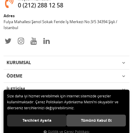
0 (212) 288 12 58
Adres
Fulya Mahallesi Şenol Sokak Feride İş Merkezi No:3/5 34394 Şişli /
İstanbul
KURUMSAL
ÖDEME
İLETİŞİM
Size daha iyi hizmet verebilmek için internet sitemizde çerezler
kullanılmaktadır. Çerez Politikaları Aydınlatma Metni’ni okuyabilir ve
© 2019 Enotek Mühendislik ve Danışmalık Hizm. San. ve Tic. A.Ş. Tüm
dilerseniz tercihlerinizi değiştirebilirsiniz.
hakları saklıdır.
Tercihleri Ayarla
Tümünü Kabul Et
Gizlilik ve Çerez Politikası