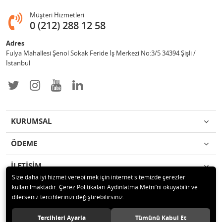
Müşteri Hizmetleri
0 (212) 288 12 58
Adres
Fulya Mahallesi Şenol Sokak Feride İş Merkezi No:3/5 34394 Şişli /
İstanbul
KURUMSAL
ÖDEME
İLETİŞİM
Size daha iyi hizmet verebilmek için internet sitemizde çerezler
kullanılmaktadır. Çerez Politikaları Aydınlatma Metni’ni okuyabilir ve
© 2019 Enotek Mühendislik ve Danışmalık Hizm. San. ve Tic. A.Ş. Tüm
dilerseniz tercihlerinizi değiştirebilirsiniz.
hakları saklıdır.
Tercihleri Ayarla
Tümünü Kabul Et