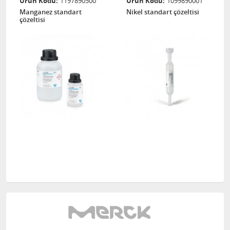
Ürün Kodu
1197890500
Ürün Kodu
1099890001
Manganez standart
Nikel standart çözeltisi
çözeltisi