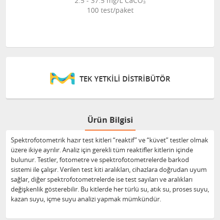
2.5 - 37.5 mg/L CaCO₃
100 test/paket
TEK YETKİLİ DİSTRİBÜTÖR
Ürün Bilgisi
Spektrofotometrik hazır test kitleri “reaktif” ve “küvet” testler olmak
üzere ikiye ayrılır. Analiz için gerekli tüm reaktifler kitlerin içinde
bulunur. Testler, fotometre ve spektrofotometrelerde barkod
sistemi ile çalışır. Verilen test kiti aralıkları, cihazlara doğrudan uyum
sağlar, diğer spektrofotometrelerde ise test sayıları ve aralıkları
değişkenlik gösterebilir. Bu kitlerde her türlü su, atık su, proses suyu,
kazan suyu, içme suyu analizi yapmak mümkündür.