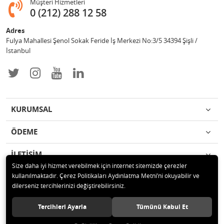
Müşteri Hizmetleri
0 (212) 288 12 58
Adres
Fulya Mahallesi Şenol Sokak Feride İş Merkezi No:3/5 34394 Şişli /
İstanbul
KURUMSAL
ÖDEME
İLETİŞİM
Size daha iyi hizmet verebilmek için internet sitemizde çerezler
kullanılmaktadır. Çerez Politikaları Aydınlatma Metni’ni okuyabilir ve
© 2019 Enotek Mühendislik ve Danışmalık Hizm. San. ve Tic. A.Ş. Tüm
dilerseniz tercihlerinizi değiştirebilirsiniz.
hakları saklıdır.
Tercihleri Ayarla
Tümünü Kabul Et