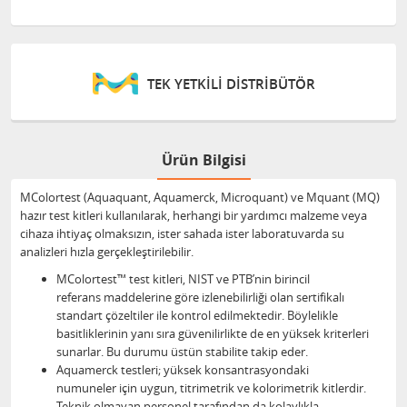
TEK YETKİLİ DİSTRİBÜTÖR
Ürün Bilgisi
MColortest (Aquaquant, Aquamerck, Microquant) ve Mquant (MQ)
hazır test kitleri kullanılarak, herhangi bir yardımcı malzeme veya
cihaza ihtiyaç olmaksızın, ister sahada ister laboratuvarda su
analizleri hızla gerçekleştirilebilir.
MColortest™ test kitleri, NIST ve PTB’nin birincil
referans maddelerine göre izlenebilirliği olan sertifikalı
standart çözeltiler ile kontrol edilmektedir. Böylelikle
basitliklerinin yanı sıra güvenilirlikte de en yüksek kriterleri
sunarlar. Bu durumu üstün stabilite takip eder.
Aquamerck testleri; yüksek konsantrasyondaki
numuneler için uygun, titrimetrik ve kolorimetrik kitlerdir.
Teknik olmayan personel tarafından da kolaylıkla