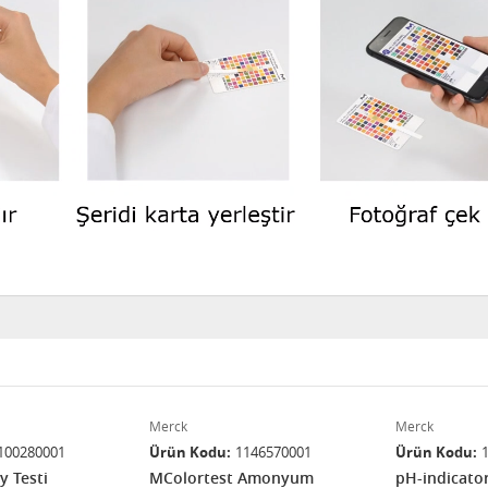
Merck
Merck
100280001
Ürün Kodu
1146570001
Ürün Kodu
 Testi
MColortest Amonyum
pH-indicator