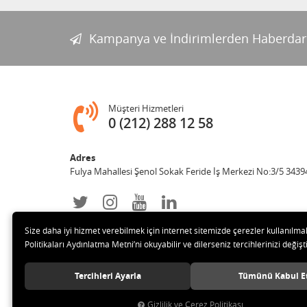
Kampanya ve İndirimlerden Haberdar
Müşteri Hizmetleri
0 (212) 288 12 58
Adres
Fulya Mahallesi Şenol Sokak Feride İş Merkezi No:3/5 34394 
Size daha iyi hizmet verebilmek için internet sitemizde çerezler kullanılma
Politikaları Aydınlatma Metni’ni okuyabilir ve dilerseniz tercihlerinizi değişti
Tercihleri Ayarla
Tümünü Kabul E
© 2019 Enotek Mühendislik ve Danışmalık Hizm. San. ve Tic. 
Gizlilik ve Çerez Politikası