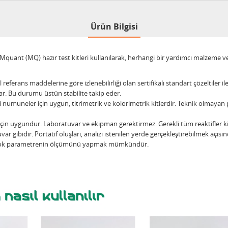
Ürün Bilgisi
nt (MQ) hazır test kitleri kullanılarak, herhangi bir yardımcı malzeme veya
 referans maddelerine göre izlenebilirliği olan sertifikalı standart çözeltiler il
rlar. Bu durumu üstün stabilite takip eder.
muneler için uygun, titrimetrik ve kolorimetrik kitlerdir. Teknik olmayan pe
r için uygundur. Laboratuvar ve ekipman gerektirmez. Gerekli tüm reaktifler k
ar gibidir. Portatif oluşları, analizi istenilen yerde gerçekleştirebilmek açısı
ek çok parametrenin ölçümünü yapmak mümkündür.