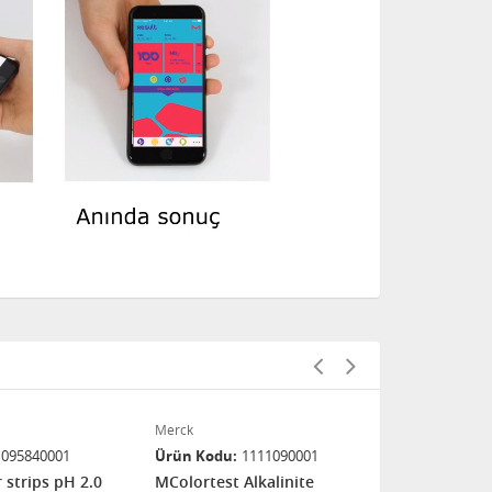
Merck
Merck
1095840001
Ürün Kodu
1111090001
Ürün Kodu
 strips pH 2.0
MColortest Alkalinite
MQuant Peroksit Testi