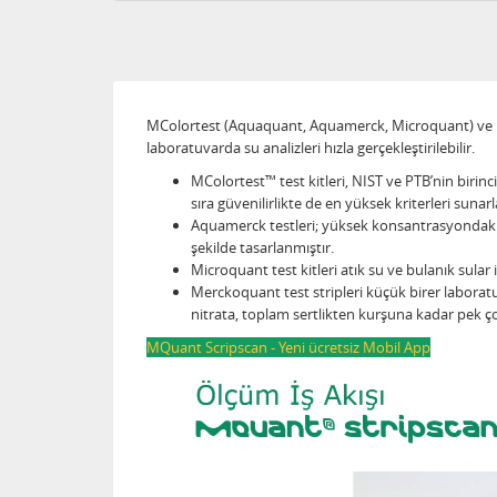
MColortest (Aquaquant, Aquamerck, Microquant) ve Mqua
laboratuvarda su analizleri hızla gerçekleştirilebilir.
MColortest™ test kitleri, NIST ve PTB’nin birincil
sıra güvenilirlikte de en yüksek kriterleri suna
Aquamerck testleri; yüksek konsantrasyondaki nu
şekilde tasarlanmıştır.
Microquant test kitleri atık su ve bulanık sula
Merckoquant test stripleri küçük birer laboratuv
nitrata, toplam sertlikten kurşuna kadar p
MQuant Scripscan - Yeni ücretsiz Mobil App