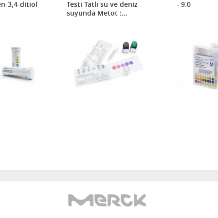
n-3,4-ditiol
Testi Tatlı su ve deniz
- 9.0
suyunda Metot :
İndofenol mavisi