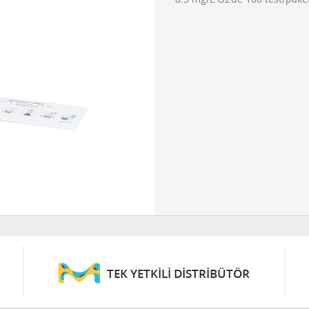
TEK YETKİLİ DİSTRİBÜTÖR