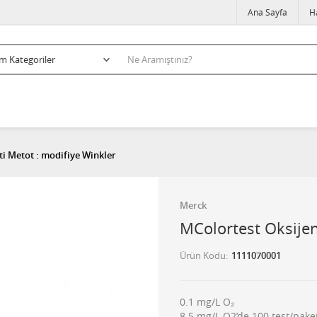
Ana Sayfa
H
ti Metot : modifiye Winkler
Merck
MColortest Oksijen
Ürün Kodu
1111070001
0.1 mg/L O₂
8.5 mg/L O2’de 100 test/pake