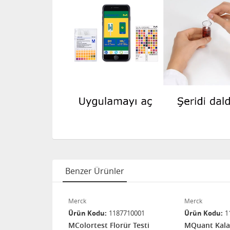
Benzer Ürünler
Merck
Merck
80270001
Ürün Kodu
1187710001
Ürün Kodu
1
H Testi
MColortest Florür Testi
MQuant Kalay