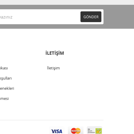
GÖNDER
İLETİŞİM
tikası
İletişim
şulları
nekleri
şmesi