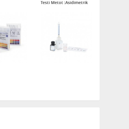
Testi Metot :Asidimetrik
Metot : Enz
reaksiyon