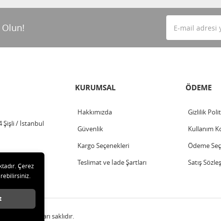
 Olun!
KURUMSAL
ÖDEME
Hakkımızda
Gizlilik Poli
Şişli / İstanbul
Güvenlik
Kullanım Ko
Kargo Seçenekleri
Ödeme Seçe
Teslimat ve İade Şartları
Satış Sözle
ktadır. Çerez
rebilirsiniz.
t
A.Ş. Tüm hakları saklıdır.