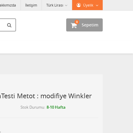
akkımızda
İletişim
Türk Lirası
Üyelik
0
Sepetim
Testi Metot : modifiye Winkler
Stok Durumu
8-10 Hafta
t