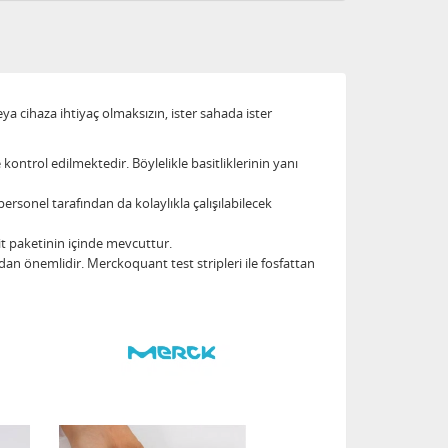
 cihaza ihtiyaç olmaksızın, ister sahada ister
e kontrol edilmektedir. Böylelikle basitliklerinin yanı
rsonel tarafından da kolaylıkla çalışılabilecek
it paketinin içinde mevcuttur.
ndan önemlidir. Merckoquant test stripleri ile fosfattan