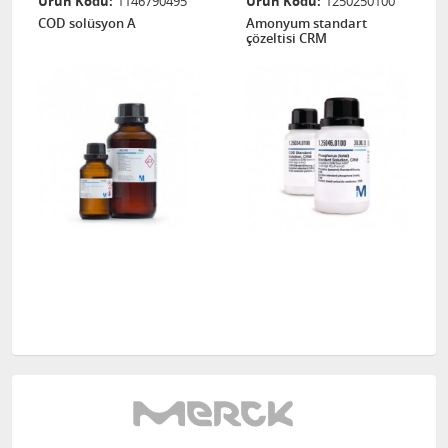
Ürün Kodu
1146790495
Ürün Kodu
1250250100
COD solüsyon A
Amonyum standart
çözeltisi CRM