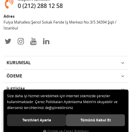
0 (212) 288 12 58
Adres
Fulya Mahallesi Şenol Sokak Feride İş Merkezi No:3/5 34394 Şişli /
İstanbul
KURUMSAL
ÖDEME
İLETİŞİM
Size daha iyi hizmet verebilmek için internet sitemizde çerezler
kullanılmaktadır. Çerez Politikaları Aydınlatma Metni’ni okuyabilir ve
© 2019 Enotek Mühendislik ve Danışmalık Hizm. San. ve Tic. A.Ş. Tüm
dilerseniz tercihlerinizi değiştirebilirsiniz.
hakları saklıdır.
Tercihleri Ayarla
Tümünü Kabul Et
Gizlilik ve Çerez Politikası