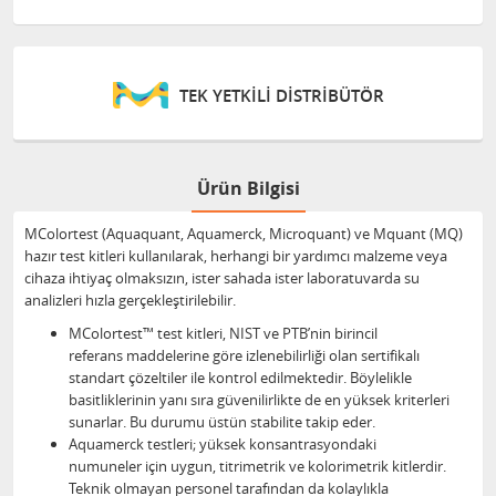
TEK YETKİLİ DİSTRİBÜTÖR
Ürün Bilgisi
MColortest (Aquaquant, Aquamerck, Microquant) ve Mquant (MQ)
hazır test kitleri kullanılarak, herhangi bir yardımcı malzeme veya
cihaza ihtiyaç olmaksızın, ister sahada ister laboratuvarda su
analizleri hızla gerçekleştirilebilir.
MColortest™ test kitleri, NIST ve PTB’nin birincil
referans maddelerine göre izlenebilirliği olan sertifikalı
standart çözeltiler ile kontrol edilmektedir. Böylelikle
basitliklerinin yanı sıra güvenilirlikte de en yüksek kriterleri
sunarlar. Bu durumu üstün stabilite takip eder.
Aquamerck testleri; yüksek konsantrasyondaki
numuneler için uygun, titrimetrik ve kolorimetrik kitlerdir.
Teknik olmayan personel tarafından da kolaylıkla