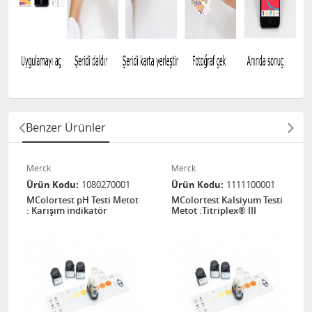
Benzer Ürünler
Merck
Merck
Ürün Kodu
1080270001
Ürün Kodu
1111100001
MColortest pH Testi Metot
MColortest Kalsiyum Testi
: Karışım indikatör
Metot :Titriplex® III