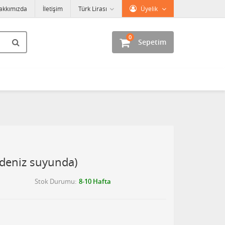
akkımızda
İletişim
Türk Lirası
Üyelik
0
Sepetim
,(deniz suyunda)
Stok Durumu
8-10 Hafta