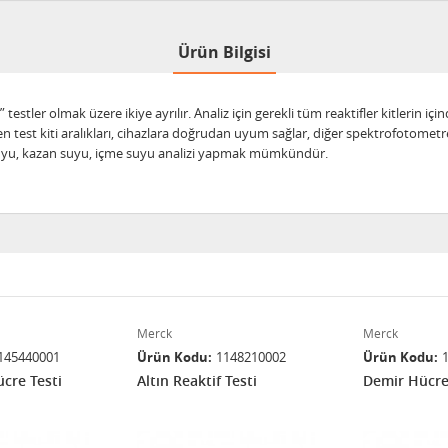
Ürün Bilgisi
 testler olmak üzere ikiye ayrılır. Analiz için gerekli tüm reaktifler kitlerin iç
n test kiti aralıkları, cihazlara doğrudan uyum sağlar, diğer spektrofotometrele
es suyu, kazan suyu, içme suyu analizi yapmak mümkündür.
Merck
Merck
145440001
Ürün Kodu
1148210002
Ürün Kodu
re Testi
Altın Reaktif Testi
Demir Hücre