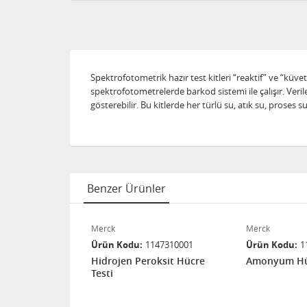
Spektrofotometrik hazır test kitleri “reaktif” ve “küvet”
spektrofotometrelerde barkod sistemi ile çalışır. Verile
gösterebilir. Bu kitlerde her türlü su, atık su, pros
Benzer Ürünler
Merck
Merck
18090001
Ürün Kodu
1147310001
Ürün Kodu
1
k Asit
Hidrojen Peroksit Hücre
Amonyum Hüc
Testi