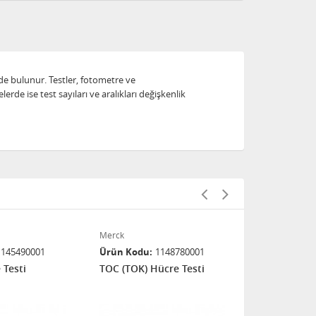
inde bulunur. Testler, fotometre ve
rde ise test sayıları ve aralıkları değişkenlik
Merck
Merck
1145490001
Ürün Kodu
1148780001
Ürün Kodu
 Testi
TOC (TOK) Hücre Testi
Florür Reakt