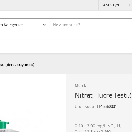
Ana Sayfa
H
sti,(deniz suyunda)
Merck
Nitrat Hücre Testi
Ürün Kodu
1145560001
0.10 - 3.00 mg/L NO₃-N,
0.4 - 13.3 mg/L NO₃⁻