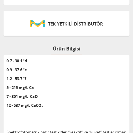
TEK YETKİLİ DİSTRİBÜTÖR
Ürün Bilgisi
0.7 - 30.1 °d
0.9 - 37.6 °e
1.2 - 53.7 °f
5 - 215 mg/L Ca
7 - 301 mg/L CaO
12 - 537 mg/L CaCO₃
Spektrofotometrik hazır test kitleri “reaktif” ve “küvet” testler olmak