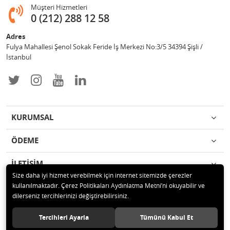
Müşteri Hizmetleri
0 (212) 288 12 58
Adres
Fulya Mahallesi Şenol Sokak Feride İş Merkezi No:3/5 34394 Şişli /
İstanbul
KURUMSAL
ÖDEME
İLETİŞİM
Size daha iyi hizmet verebilmek için internet sitemizde çerezler
kullanılmaktadır. Çerez Politikaları Aydınlatma Metni’ni okuyabilir ve
© 2019 Enotek Mühendislik ve Danışmalık Hizm. San. ve Tic. A.Ş. Tüm
dilerseniz tercihlerinizi değiştirebilirsiniz.
hakları saklıdır.
Tercihleri Ayarla
Tümünü Kabul Et