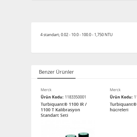
4 standart; 0.02 - 10.0 - 100.0 - 1,750 NTU
Benzer Ürünler
Merck
Merck
83200001
Ürün Kodu
1183350001
Ürün Kodu
1
1000/1100
Turbiquant® 1100 IR /
Turbiquant®
1100 T Kalibrasyon
hücreleri
Standart Seti