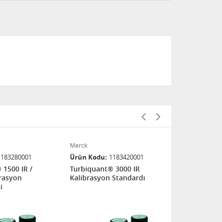
Merck
Merck
1183280001
Ürün Kodu
1183420001
Ürün Kodu
 1500 IR /
Turbiquant® 3000 IR
Turbiquant
brasyon
Kalibrasyon Standardı
Kalibrasyon
i