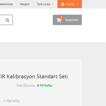
akkımızda
İletişim
Türk Lirası
Üyelik
0
Sepetim
R Kalibrasyon Standart Seti
Stok Durumu
8-10 Hafta
0 - 1,750 NTU