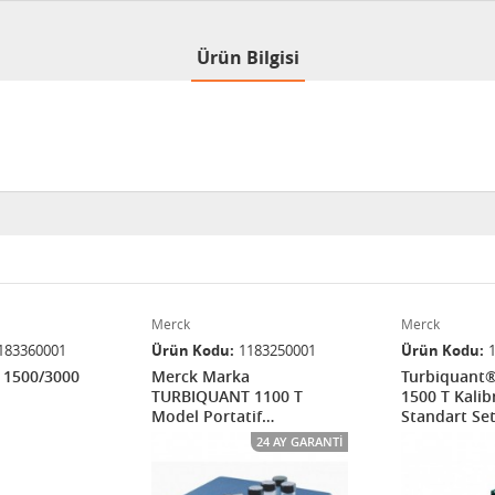
Ürün Bilgisi
Merck
Merck
183360001
Ürün Kodu
1183250001
Ürün Kodu
 1500/3000
Merck Marka
Turbiquant®
TURBIQUANT 1100 T
1500 T Kali
Model Portatif
Standart Set
Türbidimetre (Bulanıklık
24 AY GARANTI
Ölçüm) Cihazı