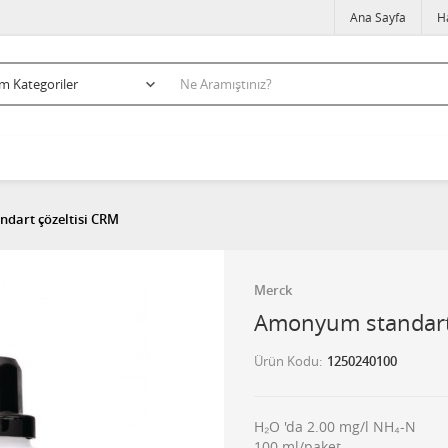
Ana Sayfa
H
dart çözeltisi CRM
Merck
Amonyum standart 
Ürün Kodu
1250240100
H₂O 'da 2.00 mg/l NH₄-N
100 ml/paket