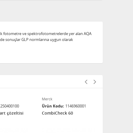
Merck fotometre ve spektrofotometrelerde yer alan AQA
em de sonuçlar GLP normlarına uygun olarak
Merck
Merck
1250400100
Ürün Kodu
1146960001
Ürün Kodu
art çözeltisi
CombiCheck 60
Bakır standa