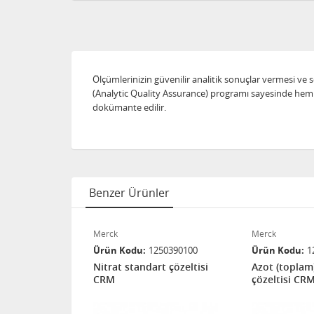
Ölçümlerinizin güvenilir analitik sonuçlar vermesi ve 
(Analytic Quality Assurance) programı sayesinde hem i
dokümante edilir.
Benzer Ürünler
Merck
Merck
50220100
Ürün Kodu
1250390100
Ürün Kodu
1
ndart
Nitrat standart çözeltisi
Azot (toplam
CRM
çözeltisi CR