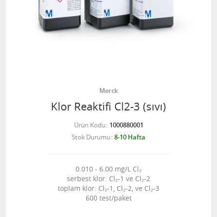
Merck
Klor Reaktifi Cl2-3 (sıvı)
Ürün Kodu
1000880001
Stok Durumu
8-10 Hafta
0.010 - 6.00 mg/L Cl₂
serbest klor: Cl₂-1 ve Cl₂-2
toplam klor: Cl₂-1, Cl₂-2, ve Cl₂-3
600 test/paket