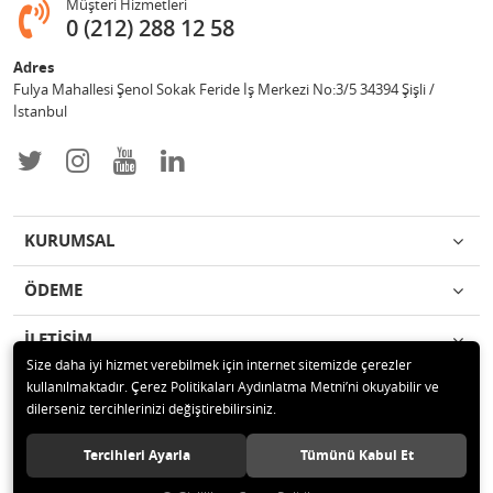
Müşteri Hizmetleri
0 (212) 288 12 58
Adres
Fulya Mahallesi Şenol Sokak Feride İş Merkezi No:3/5 34394 Şişli /
İstanbul
KURUMSAL
ÖDEME
İLETİŞİM
Size daha iyi hizmet verebilmek için internet sitemizde çerezler
kullanılmaktadır. Çerez Politikaları Aydınlatma Metni’ni okuyabilir ve
© 2019 Enotek Mühendislik ve Danışmalık Hizm. San. ve Tic. A.Ş. Tüm
dilerseniz tercihlerinizi değiştirebilirsiniz.
hakları saklıdır.
Tercihleri Ayarla
Tümünü Kabul Et