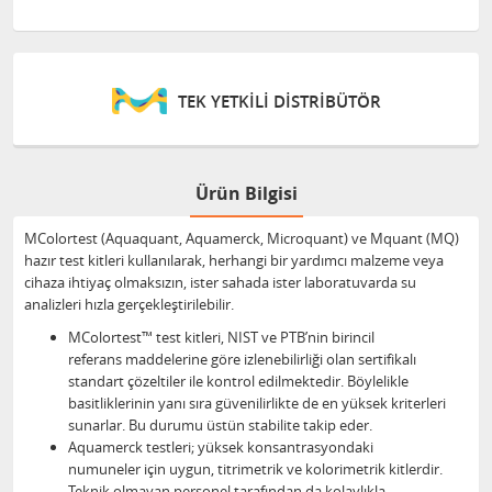
TEK YETKİLİ DİSTRİBÜTÖR
Ürün Bilgisi
MColortest (Aquaquant, Aquamerck, Microquant) ve Mquant (MQ)
hazır test kitleri kullanılarak, herhangi bir yardımcı malzeme veya
cihaza ihtiyaç olmaksızın, ister sahada ister laboratuvarda su
analizleri hızla gerçekleştirilebilir.
MColortest™ test kitleri, NIST ve PTB’nin birincil
referans maddelerine göre izlenebilirliği olan sertifikalı
standart çözeltiler ile kontrol edilmektedir. Böylelikle
basitliklerinin yanı sıra güvenilirlikte de en yüksek kriterleri
sunarlar. Bu durumu üstün stabilite takip eder.
Aquamerck testleri; yüksek konsantrasyondaki
numuneler için uygun, titrimetrik ve kolorimetrik kitlerdir.
Teknik olmayan personel tarafından da kolaylıkla