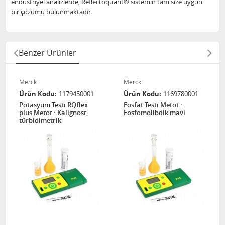
endüstriyel analizlerde, Reflectoquant® sistemin tam size uygun
bir çözümü bulunmaktadır.
Benzer Ürünler
Merck
Merck
Ürün Kodu
1179450001
Ürün Kodu
1169780001
Potasyum Testi RQflex
Fosfat Testi Metot :
plus Metot : Kalignost,
Fosfomolibdik mavi
türbidimetrik