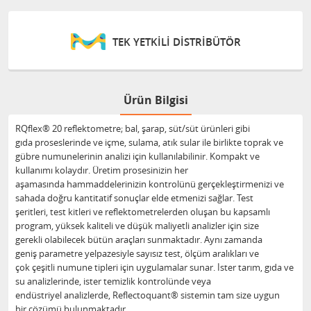
TEK YETKİLİ DİSTRİBÜTÖR
Ürün Bilgisi
RQflex® 20 reflektometre; bal, şarap, süt/süt ürünleri gibi
gıda proseslerinde ve içme, sulama, atık sular ile birlikte toprak ve
gübre numunelerinin analizi için kullanılabilinir. Kompakt ve
kullanımı kolaydır. Üretim prosesinizin her
aşamasında hammaddelerinizin kontrolünü gerçekleştirmenizi ve
sahada doğru kantitatif sonuçlar elde etmenizi sağlar. Test
şeritleri, test kitleri ve reflektometrelerden oluşan bu kapsamlı
program, yüksek kaliteli ve düşük maliyetli analizler için size
gerekli olabilecek bütün araçları sunmaktadır. Aynı zamanda
geniş parametre yelpazesiyle sayısız test, ölçüm aralıkları ve
çok çeşitli numune tipleri için uygulamalar sunar. İster tarım, gıda ve
su analizlerinde, ister temizlik kontrolünde veya
endüstriyel analizlerde, Reflectoquant® sistemin tam size uygun
bir çözümü bulunmaktadır.