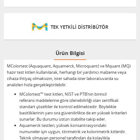
TEK YETKİLİ DİSTRİBÜTÖR
Ürün Bilgisi
MColortest (Aquaquant, Aquamerck, Microquant) ve Mquant (MQ)
hazır test kitleri kullanılarak, herhangi bir yardımcı malzeme veya
cihaza ihtiyaç olmaksızın, ister sahada ister laboratuvarda su
analizleri hızla gerçekleştirilebilir.
MColortest™ test kitleri, NIST ve PTB’nin birincil
referans maddelerine göre izlenebilirliği olan sertifikalı
standart çözeltiler ile kontrol edilmektedir. Böylelikle
basitliklerinin yanı sıra güvenilirlikte de en yüksek kriterleri
sunarlar. Bu durumu üstün stabilite takip eder.
Aquamerck testleri; yüksek konsantrasyondaki
numuneler için uygun, titrimetrik ve kolorimetrik kitlerdir.
Teknik olmayan personel tarafından da kolaylıkla