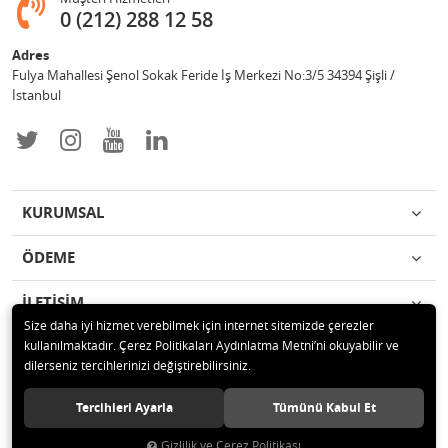
0 (212) 288 12 58
Adres
Fulya Mahallesi Şenol Sokak Feride İş Merkezi No:3/5 34394 Şişli /
İstanbul
KURUMSAL
ÖDEME
İLETİŞİM
Size daha iyi hizmet verebilmek için internet sitemizde çerezler
kullanılmaktadır. Çerez Politikaları Aydınlatma Metni’ni okuyabilir ve
© 2019 Enotek Mühendislik ve Danışmalık Hizm. San. ve Tic. A.Ş. Tüm
dilerseniz tercihlerinizi değiştirebilirsiniz.
hakları saklıdır.
Tercihleri Ayarla
Tümünü Kabul Et
Gizlilik ve Çerez Politikası