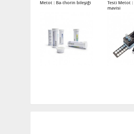
spektral /
Metot : Ba-thorin bileşiği
Testi Metot :
mavisi