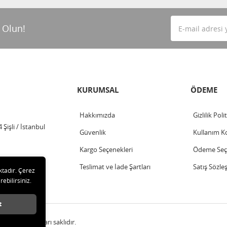
 Olun!
KURUMSAL
ÖDEME
Hakkımızda
Gizlilik Poli
Şişli / İstanbul
Güvenlik
Kullanım Ko
Kargo Seçenekleri
Ödeme Seçe
Teslimat ve İade Şartları
Satış Sözle
ktadır. Çerez
rebilirsiniz.
t
A.Ş. Tüm hakları saklıdır.