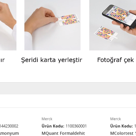
Merck
Merck
144230002
Ürün Kodu
1100360001
Ürün Kodu
 Amonyum
MQuant Formaldehit
MColortest 