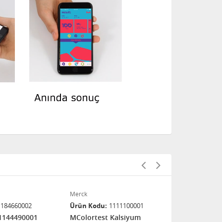
Merck
Merck
1184660002
Ürün Kodu
1111100001
Ürün Kodu
1144490001
MColortest Kalsiyum
MQuant Klor