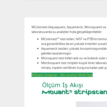
MColortest (Aquaquant, Aquamerck, Microquant) ve Mqua
laboratuvarda su analizleri hızla gerçekleştirilebilir.
MColortest™ test kitleri, NIST ve PTB’nin birincil
sıra güvenilirlikte de en yüksek kriterleri suna
Aquamerck testleri; yüksek konsantrasyondaki nu
şekilde tasarlanmıştır.
Microquant test kitleri atık su ve bulanık sula
Merckoquant test stripleri küçük birer laboratuv
nitrata, toplam sertlikten kurşuna kadar p
MQuant Scripscan - Yeni ücretsiz Mobil App