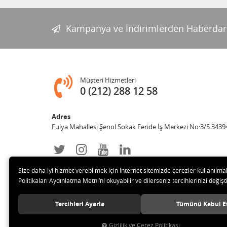
Kampanya ve İndirimlerden Haberdar
Müşteri Hizmetleri
0 (212) 288 12 58
Adres
Fulya Mahallesi Şenol Sokak Feride İş Merkezi No:3/5 34394 
Size daha iyi hizmet verebilmek için internet sitemizde çerezler kullanılma
Politikaları Aydınlatma Metni’ni okuyabilir ve dilerseniz tercihlerinizi değişti
Tercihleri Ayarla
Tümünü Kabul E
© 2019 Enotek Mühendislik ve Danışmalık Hizm. San. ve Tic. 
Gizlilik ve Çerez Politikası