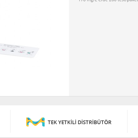
TEK YETKİLİ DİSTRİBÜTÖR