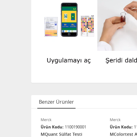
Benzer Ürünler
Merck
Merck
83870001
Ürün Kodu
1100190001
Ürün Kodu
1
trat Testi
MQuant Sülfat Testi
MColortest