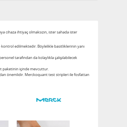
 cihaza ihtiyaç olmaksızın, ister sahada ister
e kontrol edilmektedir. Böylelikle basitliklerinin yanı
rsonel tarafından da kolaylıkla çalışılabilecek
it paketinin içinde mevcuttur.
ndan önemlidir. Merckoquant test stripleri ile fosfattan