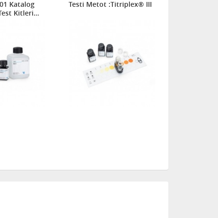
01 Katalog
Testi Metot :Titriplex® III
Metot : Gü
est Kitleri
imyasal