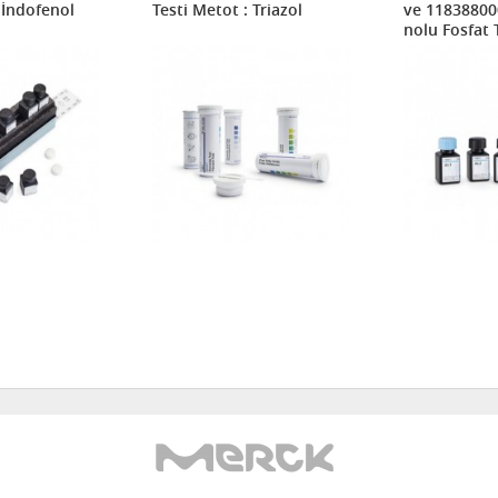
 İndofenol
Testi Metot : Triazol
ve 11838800
nolu Fosfat T
için yedek k
paketi