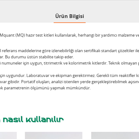
Ürün Bilgisi
nt (MQ) hazır test kitleri kullanılarak, herhangi bir yardımcı malzeme veya
 referans maddelerine göre izlenebilirliği olan sertifikalı standart çözeltiler il
rlar. Bu durumu üstün stabilite takip eder.
muneler için uygun, titrimetrik ve kolorimetrik kitlerdir. Teknik olmayan pe
r için uygundur. Laboratuvar ve ekipman gerektirmez. Gerekli tüm reaktifler k
ar gibidir. Portatif oluşları, analizi istenilen yerde gerçekleştirebilmek açısı
ek çok parametrenin ölçümünü yapmak mümkündür.