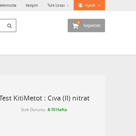
akkımızda
İletişim
Türk Lirası
Üyelik
0
Sepetim
st KitiMetot : Cıva (II) nitrat
Stok Durumu
8-10 Hafta
t