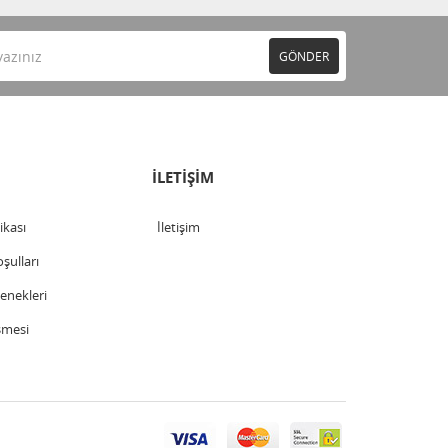
GÖNDER
İLETİŞİM
tikası
İletişim
şulları
nekleri
şmesi