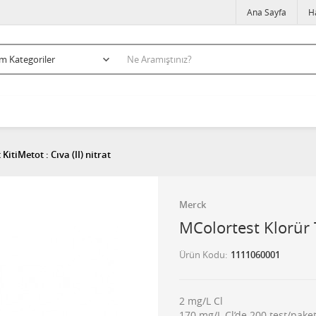
Ana Sayfa
H
KitiMetot : Cıva (II) nitrat
Merck
MColortest Klorür Te
Ürün Kodu
1111060001
2 mg/L Cl
170 mg/L Cl’de 200 test/pake