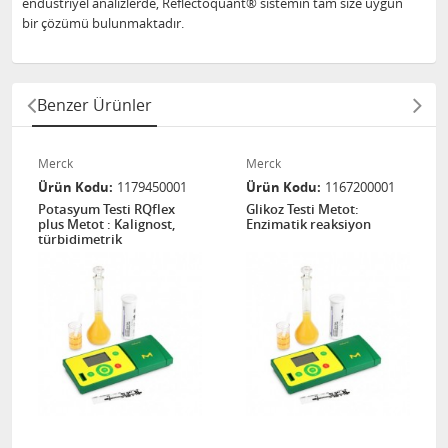
endüstriyel analizlerde, Reflectoquant® sistemin tam size uygun
bir çözümü bulunmaktadır.
Benzer Ürünler
Merck
Merck
Ürün Kodu
1179450001
Ürün Kodu
1167200001
Potasyum Testi RQflex
Glikoz Testi Metot:
plus Metot : Kalignost,
Enzimatik reaksiyon
türbidimetrik