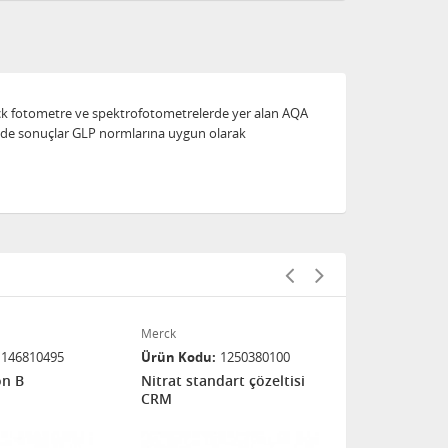
Merck fotometre ve spektrofotometrelerde yer alan AQA
em de sonuçlar GLP normlarına uygun olarak
Merck
Merck
1146810495
Ürün Kodu
1250380100
Ürün Kodu
on B
Nitrat standart çözeltisi
Gümüş stand
CRM