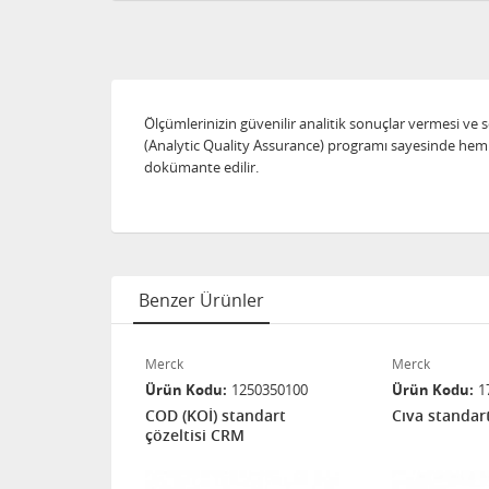
Ölçümlerinizin güvenilir analitik sonuçlar vermesi ve 
(Analytic Quality Assurance) programı sayesinde hem i
dokümante edilir.
Benzer Ürünler
Merck
Merck
02190100
Ürün Kodu
1250350100
Ürün Kodu
1
t çözeltisi
COD (KOİ) standart
Cıva standart
çözeltisi CRM