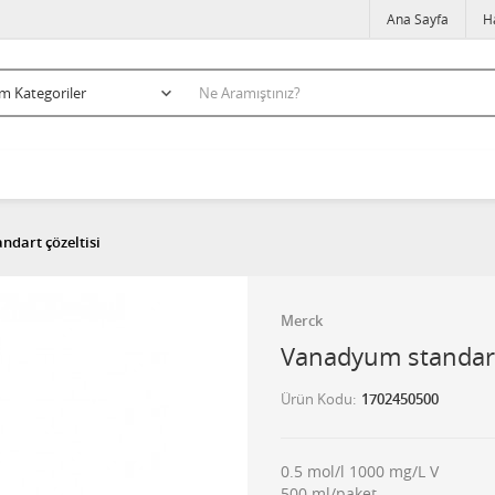
Ana Sayfa
H
dart çözeltisi
Merck
Vanadyum standart 
Ürün Kodu
1702450500
0.5 mol/l 1000 mg/L V
500 ml/paket