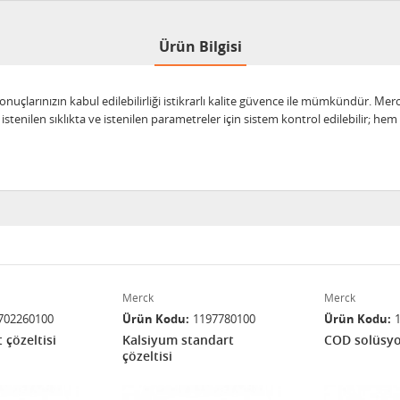
Ürün Bilgisi
sonuçlarınızın kabul edilebilirliği istikrarlı kalite güvence ile mümkündür. 
stenilen sıklıkta ve istenilen parametreler için sistem kontrol edilebilir; h
Merck
Merck
702260100
Ürün Kodu
1197780100
Ürün Kodu
 çözeltisi
Kalsiyum standart
COD solüsy
çözeltisi