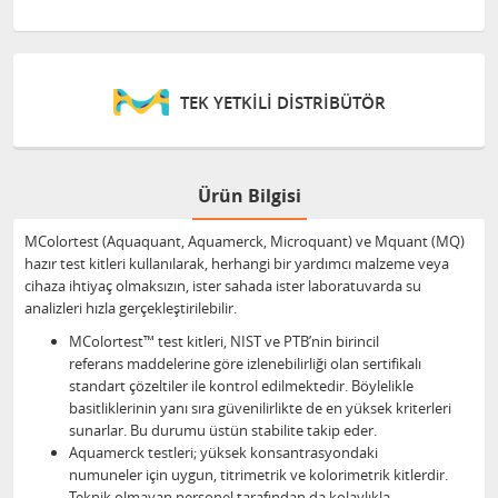
TEK YETKİLİ DİSTRİBÜTÖR
Ürün Bilgisi
MColortest (Aquaquant, Aquamerck, Microquant) ve Mquant (MQ)
hazır test kitleri kullanılarak, herhangi bir yardımcı malzeme veya
cihaza ihtiyaç olmaksızın, ister sahada ister laboratuvarda su
analizleri hızla gerçekleştirilebilir.
MColortest™ test kitleri, NIST ve PTB’nin birincil
referans maddelerine göre izlenebilirliği olan sertifikalı
standart çözeltiler ile kontrol edilmektedir. Böylelikle
basitliklerinin yanı sıra güvenilirlikte de en yüksek kriterleri
sunarlar. Bu durumu üstün stabilite takip eder.
Aquamerck testleri; yüksek konsantrasyondaki
numuneler için uygun, titrimetrik ve kolorimetrik kitlerdir.
Teknik olmayan personel tarafından da kolaylıkla