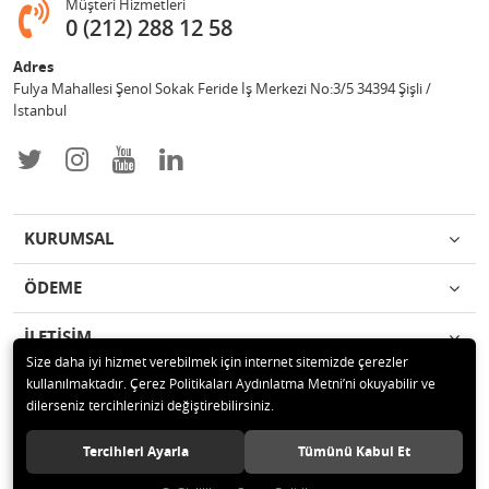
Müşteri Hizmetleri
0 (212) 288 12 58
Adres
Fulya Mahallesi Şenol Sokak Feride İş Merkezi No:3/5 34394 Şişli /
İstanbul
KURUMSAL
ÖDEME
İLETİŞİM
Size daha iyi hizmet verebilmek için internet sitemizde çerezler
kullanılmaktadır. Çerez Politikaları Aydınlatma Metni’ni okuyabilir ve
© 2019 Enotek Mühendislik ve Danışmalık Hizm. San. ve Tic. A.Ş. Tüm
dilerseniz tercihlerinizi değiştirebilirsiniz.
hakları saklıdır.
Tercihleri Ayarla
Tümünü Kabul Et