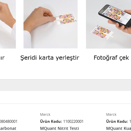
Merck
Merck
080480001
Ürün Kodu
1100220001
Ürün Kodu
Karbonat
MQuant Nitrit Testi
MQuant Kua