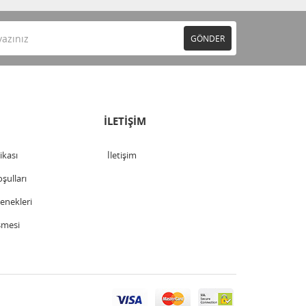
GÖNDER
İLETİŞİM
tikası
İletişim
şulları
nekleri
şmesi