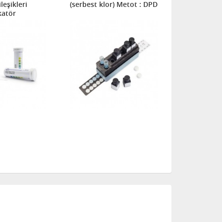
eşikleri
(serbest klor) Metot : DPD
Katalog nol
katör
Kiti için ye
paketi 