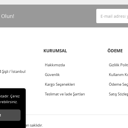
 Olun!
KURUMSAL
ÖDEME
Hakkımızda
Gizlilik Poli
Şişli / İstanbul
Güvenlik
Kullanım Ko
Kargo Seçenekleri
Ödeme Seçe
Teslimat ve İade Şartları
Satış Sözle
ktadır. Çerez
rebilirsiniz.
t
A.Ş. Tüm hakları saklıdır.