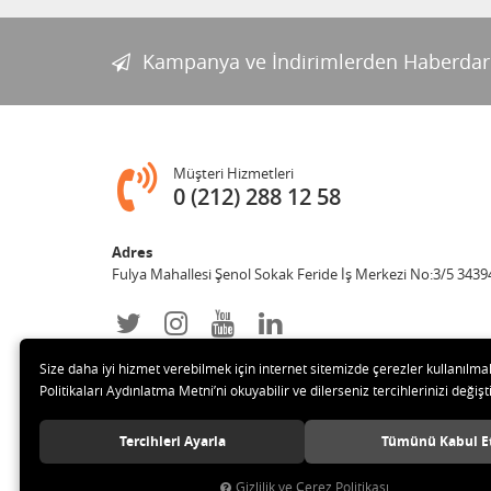
Kampanya ve İndirimlerden Haberdar
Müşteri Hizmetleri
0 (212) 288 12 58
Adres
Fulya Mahallesi Şenol Sokak Feride İş Merkezi No:3/5 34394 
Size daha iyi hizmet verebilmek için internet sitemizde çerezler kullanılma
Politikaları Aydınlatma Metni’ni okuyabilir ve dilerseniz tercihlerinizi değişti
Tercihleri Ayarla
Tümünü Kabul E
© 2019 Enotek Mühendislik ve Danışmalık Hizm. San. ve Tic. 
Gizlilik ve Çerez Politikası