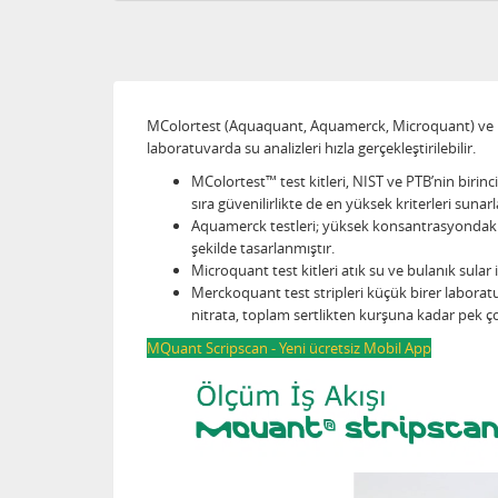
MColortest (Aquaquant, Aquamerck, Microquant) ve Mqua
laboratuvarda su analizleri hızla gerçekleştirilebilir.
MColortest™ test kitleri, NIST ve PTB’nin birincil
sıra güvenilirlikte de en yüksek kriterleri suna
Aquamerck testleri; yüksek konsantrasyondaki nu
şekilde tasarlanmıştır.
Microquant test kitleri atık su ve bulanık sula
Merckoquant test stripleri küçük birer laboratuv
nitrata, toplam sertlikten kurşuna kadar p
MQuant Scripscan - Yeni ücretsiz Mobil App