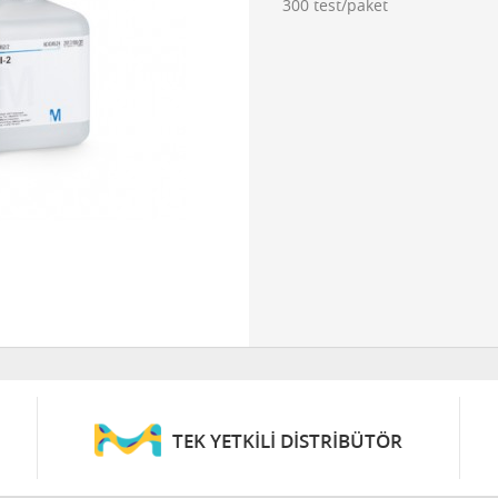
300 test/paket
TEK YETKİLİ DİSTRİBÜTÖR