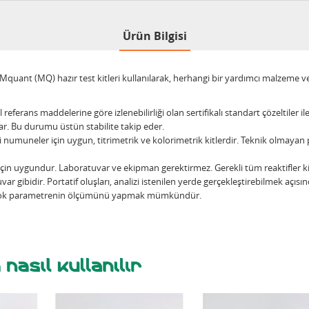
Ürün Bilgisi
nt (MQ) hazır test kitleri kullanılarak, herhangi bir yardımcı malzeme veya
 referans maddelerine göre izlenebilirliği olan sertifikalı standart çözeltiler il
rlar. Bu durumu üstün stabilite takip eder.
muneler için uygun, titrimetrik ve kolorimetrik kitlerdir. Teknik olmayan pe
r için uygundur. Laboratuvar ve ekipman gerektirmez. Gerekli tüm reaktifler k
ar gibidir. Portatif oluşları, analizi istenilen yerde gerçekleştirebilmek açısı
ek çok parametrenin ölçümünü yapmak mümkündür.