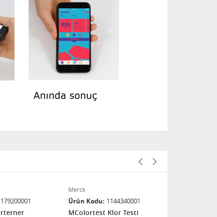
Merck
Merck
1179200001
Ürün Kodu
1144340001
Ürün Kodu
rterner
MColortest Klor Testi
MColortest 1111380001