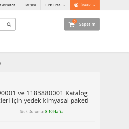
akkımızda
İletişim
Türk Lirası
Üyelik
0
Sepetim
i
90001 ve 1183880001 Katalog
tleri için yedek kimyasal paketi
Stok Durumu
8-10 Hafta