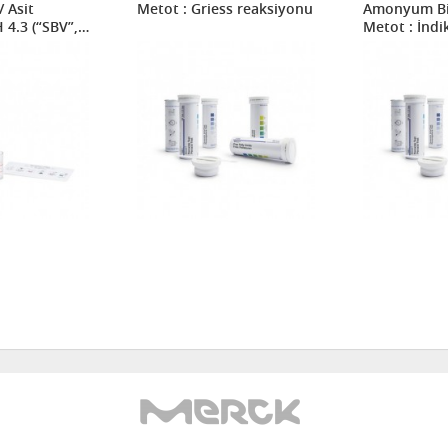
/ Asit
Metot : Griess reaksiyonu
Amonyum Bil
 4.3 (“SBV”,
Metot : İndi
t : Asidimetrik