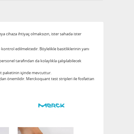
 cihaza ihtiyaç olmaksızın, ister sahada ister
e kontrol edilmektedir. Böylelikle basitliklerinin yanı
rsonel tarafından da kolaylıkla çalışılabilecek
it paketinin içinde mevcuttur.
ndan önemlidir. Merckoquant test stripleri ile fosfattan