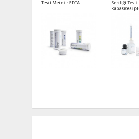
lor Test Kiti
Testi Metot : EDTA
Sertliği Testi 
myasal
kapasitesi pH
ANC) Meto