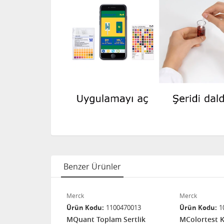
Benzer Ürünler
Merck
Merck
49790002
Ürün Kodu
1100470013
Ürün Kodu
1
149780001
MQuant Toplam Sertlik
MColortest 