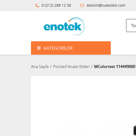
0 (212) 288 12 58
iletisim@sutestkiti.com
KATEGORILER
Ana Sayfa
Portatif Analiz Kitleri
MColortest 1144490001 